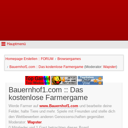
Hauptmenü
Homepage Erstellen :: FORUM
Browsergames
/
Bauernhof1.com :: Das kostenlose Farmergame
(Moderator:
Wapster
)
/
Bauernhof1.com :: Das
kostenlose Farmergame
Werde Farmer auf
www.Bauernhof1.com
und bearbeite deine
Felder, halte Tiere und mehr. Spiele mit Freunden und stelle dich
den Wettbewerben anderen Genossenschaften gegenüber.
Moderator:
Wapster
.
0 Mitglieder und 1 Gast betrachten dieses Board.