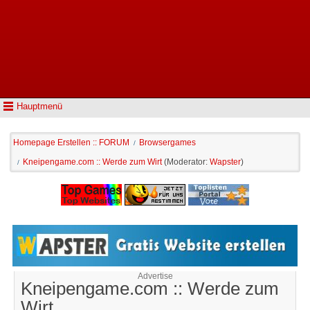
Hauptmenü
Homepage Erstellen :: FORUM
Browsergames
/
Kneipengame.com :: Werde zum Wirt
(Moderator:
Wapster
)
/
Advertise
Kneipengame.com :: Werde zum
Wirt