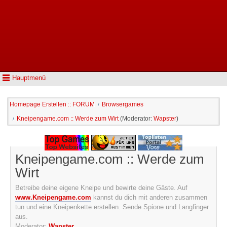
Hauptmenü
Homepage Erstellen :: FORUM
Browsergames
/
Kneipengame.com :: Werde zum Wirt
(Moderator:
Wapster
)
/
Kneipengame.com :: Werde zum
Wirt
Betreibe deine eigene Kneipe und bewirte deine Gäste. Auf
www.Kneipengame.com
kannst du dich mit anderen zusammen
tun und eine Kneipenkette erstellen. Sende Spione und Langfinger
aus.
Moderator:
Wapster
.