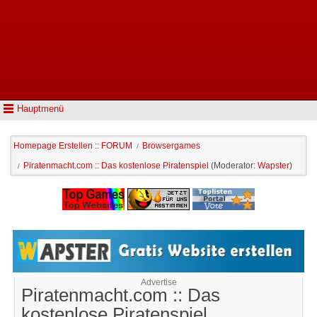
Hauptmenü
Homepage Erstellen :: FORUM
Browsergames
/
Piratenmacht.com :: Das kostenlose Piratenspiel
(Moderator:
Wapster
)
/
Advertise
Piratenmacht.com :: Das
kostenlose Piratenspiel