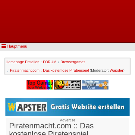
Hauptmenü
Homepage Erstellen :: FORUM
Browsergames
/
Piratenmacht.com :: Das kostenlose Piratenspiel
(Moderator:
Wapster
)
/
Advertise
Piratenmacht.com :: Das
kostenlose Piratenspiel