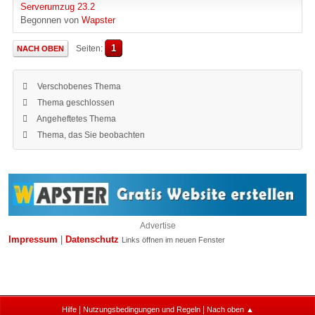
Serverumzug 23.2
Begonnen von
Wapster
1
Seiten
NACH OBEN
Verschobenes Thema
Thema geschlossen
Angeheftetes Thema
Thema, das Sie beobachten
Advertise
Impressum
|
Datenschutz
Links öffnen im neuen Fenster
|
|
Hilfe
Nutzungsbedingungen und Regeln
Nach oben ▲