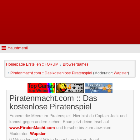
Hauptmenü
Homepage Erstellen :: FORUM
Browsergames
/
Piratenmacht.com :: Das kostenlose Piratenspiel
(Moderator:
Wapster
)
/
Piratenmacht.com :: Das
kostenlose Piratenspiel
Erobere die Meere im Piratenspiel. Hier bist du Captain Jack und
kannst gegen andere ziehen. Baue jetzt deine Insel auf
www.PiratenMacht.com
und forsche bis zum abwinken
Moderator:
Wapster
.
0 Mitglieder und 3 Gäste betrachten dieses Board.