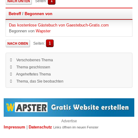
1
Seiten
NACH UNTEN
Betreff
/
Begonnen von
Das kostenlose Gästebuch von Gaestebuch-Gratis.com
Begonnen von
Wapster
1
Seiten
NACH OBEN
Verschobenes Thema
Thema geschlossen
Angeheftetes Thema
Thema, das Sie beobachten
Advertise
Impressum
|
Datenschutz
Links öffnen im neuen Fenster