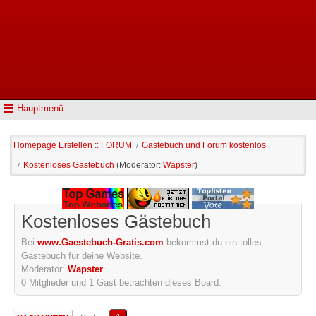
Hauptmenü
Homepage Erstellen :: FORUM
Gästebuch und Forum kostenlos
/
Kostenloses Gästebuch
(Moderator:
Wapster
)
/
Kostenloses Gästebuch
Bei
www.Gaestebuch-Gratis.com
bekommst du ein tolles
Gästebuch für deine Website.
Moderator:
Wapster
.
0 Mitglieder und 1 Gast betrachten dieses Board.