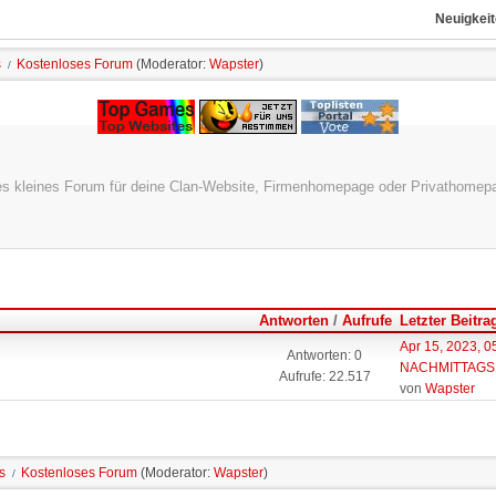
Neuigkeit
s
Kostenloses Forum
(Moderator:
Wapster
)
/
s kleines Forum für deine Clan-Website, Firmenhomepage oder Privathomepa
Antworten
/
Aufrufe
Letzter Beitra
Apr 15, 2023, 0
Antworten: 0
NACHMITTAGS
Aufrufe: 22.517
von
Wapster
s
Kostenloses Forum
(Moderator:
Wapster
)
/