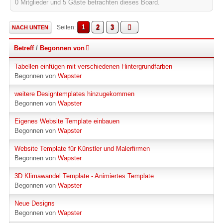
0 Mitglieder und 5 Gäste betrachten dieses Board.
1
2
3
Seiten
NACH UNTEN
Betreff
/
Begonnen von
Tabellen einfügen mit verschiedenen Hintergrundfarben
Begonnen von
Wapster
weitere Designtemplates hinzugekommen
Begonnen von
Wapster
Eigenes Website Template einbauen
Begonnen von
Wapster
Website Template für Künstler und Malerfirmen
Begonnen von
Wapster
3D Klimawandel Template - Animiertes Template
Begonnen von
Wapster
Neue Designs
Begonnen von
Wapster