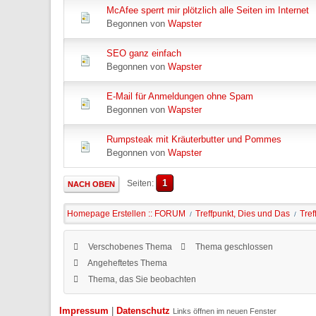
McAfee sperrt mir plötzlich alle Seiten im Internet
Begonnen von
Wapster
SEO ganz einfach
Begonnen von
Wapster
E-Mail für Anmeldungen ohne Spam
Begonnen von
Wapster
Rumpsteak mit Kräuterbutter und Pommes
Begonnen von
Wapster
1
Seiten
NACH OBEN
Homepage Erstellen :: FORUM
Treffpunkt, Dies und Das
Tref
/
/
Verschobenes Thema
Thema geschlossen
Angeheftetes Thema
Thema, das Sie beobachten
Impressum
|
Datenschutz
Links öffnen im neuen Fenster