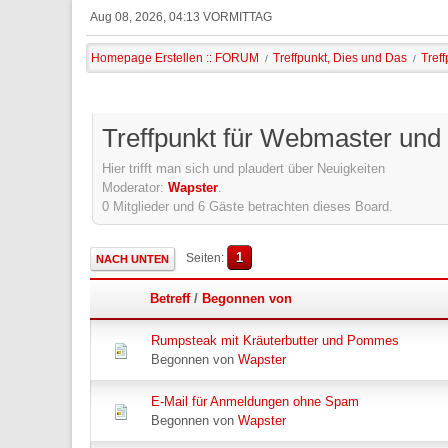
Aug 08, 2026, 04:13 VORMITTAG
Homepage Erstellen :: FORUM
Treffpunkt, Dies und Das
Tref
/
/
Treffpunkt für Webmaster und
Hier trifft man sich und plaudert über Neuigkeiten
Moderator:
Wapster
.
0 Mitglieder und 6 Gäste betrachten dieses Board.
1
Seiten
NACH UNTEN
Betreff
/
Begonnen von
Rumpsteak mit Kräuterbutter und Pommes
Begonnen von
Wapster
E-Mail für Anmeldungen ohne Spam
Begonnen von
Wapster