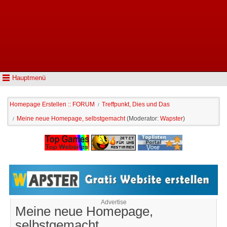
Hauptmenü
Homepage Erstellen :: FORUM
Treffpunkt, Dies und Das
/
Meine neue Homepage, selbstgemacht
(Moderator:
Wapster
)
/
Advertise
Meine neue Homepage,
selbstgemacht