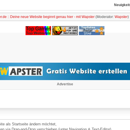
Neuigkeit
r.de :: Deine neue Website beginnt genau hier - mit Wapster
(Moderator:
Wapster
)
Advertise
G
ite als Startseite ändern möchtet,
ten via Dran-and-Drop verschieben (unter Navigation & Text-Editor)