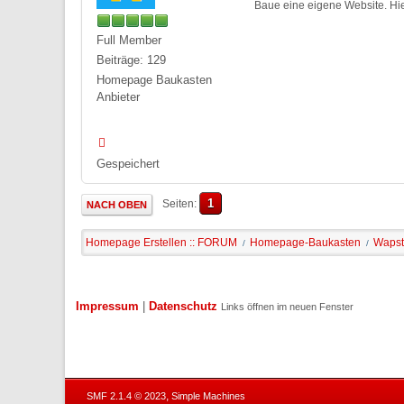
Baue eine eigene Website. Hie
Full Member
Beiträge: 129
Homepage Baukasten
Anbieter
Gespeichert
1
Seiten
NACH OBEN
Homepage Erstellen :: FORUM
Homepage-Baukasten
Wapste
/
/
Impressum
|
Datenschutz
Links öffnen im neuen Fenster
,
SMF 2.1.4 © 2023
Simple Machines