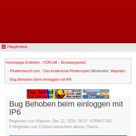
Hauptmenü
Homepage Erstellen :: FORUM
Browsergames
/
Piratenmacht.com :: Das kostenlose Piratenspiel
(Moderator:
Wapster
)
/
Bug Behoben beim einloggen mit IP6
/
Bug Behoben beim einloggen mit
IP6
Begonnen von Wapster, Dez 22, 2024, 09:07 VORMITTAG
0 Mitglieder und 3 Gäste betrachten dieses Thema.