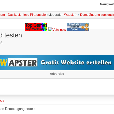
Neuigkeit
om :: Das kostenlose Piratenspiel
(Moderator:
Wapster
)
Demo Zugang zum gucke
/
 testen
GS
Advertise
AGS
nen Demozugang erstellt.