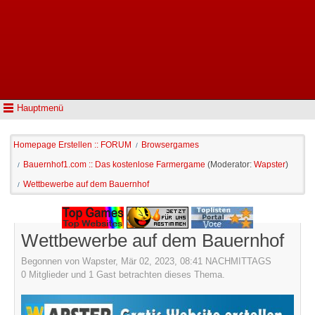
Hauptmenü
Homepage Erstellen :: FORUM
Browsergames
/
Bauernhof1.com :: Das kostenlose Farmergame
(Moderator:
Wapster
)
/
Wettbewerbe auf dem Bauernhof
/
Wettbewerbe auf dem Bauernhof
Begonnen von Wapster, Mär 02, 2023, 08:41 NACHMITTAGS
0 Mitglieder und 1 Gast betrachten dieses Thema.