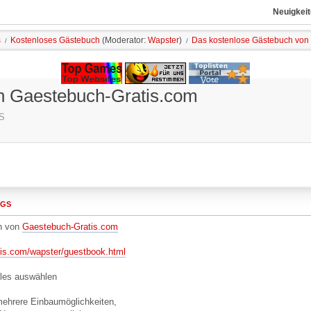
Neuigkeit
s
Kostenloses Gästebuch
(Moderator:
Wapster
)
Das kostenlose Gästebuch von
/
/
n Gaestebuch-Gratis.com
GS
AGS
ch von
Gaestebuch-Gratis.com
tis.com/wapster/guestbook.html
les auswählen
mehrere Einbaumöglichkeiten,