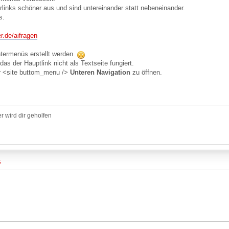
rlinks schöner aus und sind untereinander statt nebeneinander.
s.
r.de/aifragen
termenüs erstellt werden
as der Hauptlink nicht als Textseite fungiert.
er <site buttom_menu />
Unteren Navigation
zu öffnen.
r wird dir geholfen
G