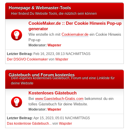
Homepage & Webmaster-Tools
Hier findest Du Website Tools, die nützlich sein können
CookieMaker.de :: Der Cookie Hinweis Pop-up
generator
Wie erstelle ich mit
Cookiemaker.de
ein Cookie Hinweis
Pop-up
Moderator:
Wapster
Letzter Beitrag:
Feb 16, 2023, 08:13 NACHMITTAGS
Der DSGVO Cookiemaker
von
Wapster
Gästebuch und Forum kostenlos
Dein eigenes kostenloses Gästebuch, Forum und eine Linkliste für
deine Website
Kostenloses Gästebuch
Bei
www.Gaestebuch-Gratis.com
bekommst du ein
tolles Gästebuch für deine Website.
Moderator:
Wapster
Letzter Beitrag:
Apr 15, 2023, 05:01 NACHMITTAGS
Das kostenlose Gästebuch...
von
Wapster