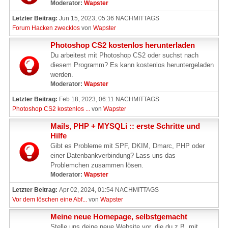
Moderator:
Wapster
Letzter Beitrag:
Jun 15, 2023, 05:36 NACHMITTAGS
Forum Hacken zwecklos
von
Wapster
Photoshop CS2 kostenlos herunterladen
Du arbeitest mit Photoshop CS2 oder suchst nach
diesem Programm? Es kann kostenlos heruntergeladen
werden.
Moderator:
Wapster
Letzter Beitrag:
Feb 18, 2023, 06:11 NACHMITTAGS
Photoshop CS2 kostenlos ...
von
Wapster
Mails, PHP + MYSQLi :: erste Schritte und
Hilfe
Gibt es Probleme mit SPF, DKIM, Dmarc, PHP oder
einer Datenbankverbindung? Lass uns das
Problemchen zusammen lösen.
Moderator:
Wapster
Letzter Beitrag:
Apr 02, 2024, 01:54 NACHMITTAGS
Vor dem löschen eine Abf...
von
Wapster
Meine neue Homepage, selbstgemacht
Stelle uns deine neue Website vor, die du z.B. mit