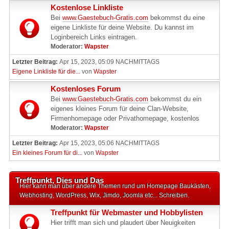
Kostenlose Linkliste
Bei
www.Gaestebuch-Gratis.com
bekommst du eine
eigene Linkliste für deine Website. Du kannst im
Loginbereich Links eintragen.
Moderator:
Wapster
Letzter Beitrag:
Apr 15, 2023, 05:09 NACHMITTAGS
Eigene Linkliste für die...
von
Wapster
Kostenloses Forum
Bei
www.Gaestebuch-Gratis.com
bekommst du ein
eigenes kleines Forum für deine Clan-Website,
Firmenhomepage oder Privathomepage, kostenlos
Moderator:
Wapster
Letzter Beitrag:
Apr 15, 2023, 05:06 NACHMITTAGS
Ein kleines Forum für di...
von
Wapster
Treffpunkt, Dies und Das
Hier kann man über andere Themen rund um Homepage Baukästen,
Webhosting, WordPress, Wix, Jimdo, Joomla etc... Schreiben.
Treffpunkt für Webmaster und Hobbylisten
Hier trifft man sich und plaudert über Neuigkeiten