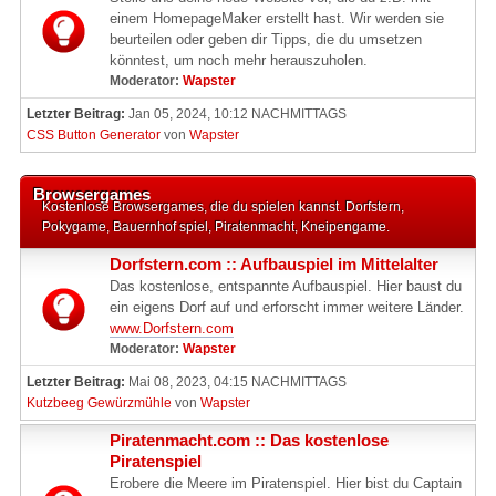
einem HomepageMaker erstellt hast. Wir werden sie
beurteilen oder geben dir Tipps, die du umsetzen
könntest, um noch mehr herauszuholen.
Moderator:
Wapster
Letzter Beitrag:
Jan 05, 2024, 10:12 NACHMITTAGS
CSS Button Generator
von
Wapster
Browsergames
Kostenlose Browsergames, die du spielen kannst. Dorfstern,
Pokygame, Bauernhof spiel, Piratenmacht, Kneipengame.
Dorfstern.com :: Aufbauspiel im Mittelalter
Das kostenlose, entspannte Aufbauspiel. Hier baust du
ein eigens Dorf auf und erforscht immer weitere Länder.
www.Dorfstern.com
Moderator:
Wapster
Letzter Beitrag:
Mai 08, 2023, 04:15 NACHMITTAGS
Kutzbeeg Gewürzmühle
von
Wapster
Piratenmacht.com :: Das kostenlose
Piratenspiel
Erobere die Meere im Piratenspiel. Hier bist du Captain