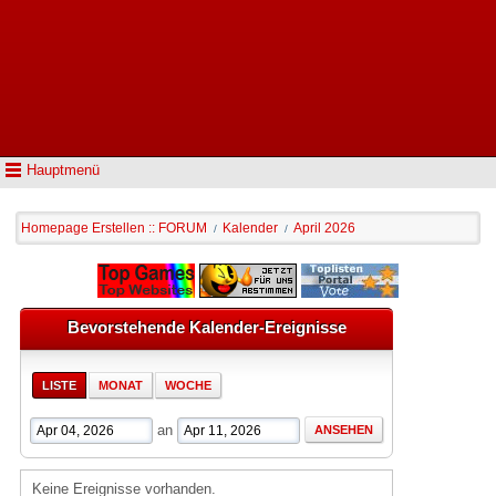
Hauptmenü
Homepage Erstellen :: FORUM
Kalender
April 2026
/
/
Bevorstehende Kalender-Ereignisse
LISTE
MONAT
WOCHE
an
Keine Ereignisse vorhanden.