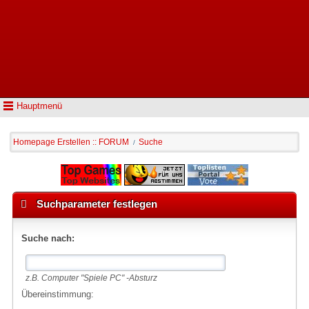
Hauptmenü
Homepage Erstellen :: FORUM
Suche
/
Suchparameter festlegen
Suche nach:
z.B.
Computer "Spiele PC" -Absturz
Übereinstimmung: