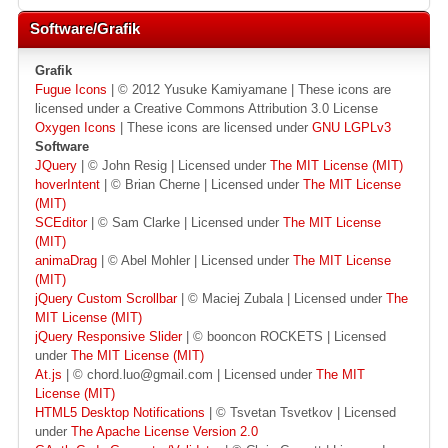
Software/Grafik
Grafik
Fugue Icons
| © 2012 Yusuke Kamiyamane | These icons are
licensed under a Creative Commons Attribution 3.0 License
Oxygen Icons
| These icons are licensed under
GNU LGPLv3
Software
JQuery
| © John Resig | Licensed under
The MIT License (MIT)
hoverIntent
| © Brian Cherne | Licensed under
The MIT License
(MIT)
SCEditor
| © Sam Clarke | Licensed under
The MIT License
(MIT)
animaDrag
| © Abel Mohler | Licensed under
The MIT License
(MIT)
jQuery Custom Scrollbar
| © Maciej Zubala | Licensed under
The
MIT License (MIT)
jQuery Responsive Slider
| © booncon ROCKETS | Licensed
under
The MIT License (MIT)
At.js
| © chord.luo@gmail.com | Licensed under
The MIT
License (MIT)
HTML5 Desktop Notifications
| © Tsvetan Tsvetkov | Licensed
under
The Apache License Version 2.0