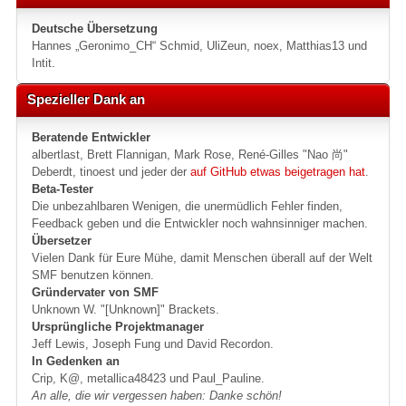
Deutsche Übersetzung
Hannes „Geronimo_CH“ Schmid, UliZeun, noex, Matthias13 und
Intit.
Spezieller Dank an
Beratende Entwickler
albertlast, Brett Flannigan, Mark Rose, René-Gilles "Nao 尚"
Deberdt, tinoest und jeder der
auf GitHub etwas beigetragen hat
.
Beta-Tester
Die unbezahlbaren Wenigen, die unermüdlich Fehler finden,
Feedback geben und die Entwickler noch wahnsinniger machen.
Übersetzer
Vielen Dank für Eure Mühe, damit Menschen überall auf der Welt
SMF benutzen können.
Gründervater von SMF
Unknown W. "[Unknown]" Brackets.
Ursprüngliche Projektmanager
Jeff Lewis, Joseph Fung und David Recordon.
In Gedenken an
Crip, K@, metallica48423 und Paul_Pauline.
An alle, die wir vergessen haben: Danke schön!