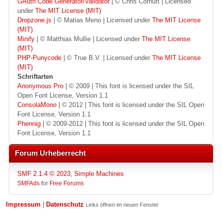
GAuth Code Generator/Validator
| © Chris Cornutt | Licensed
under
The MIT License (MIT)
Dropzone.js
| © Matias Meno | Licensed under
The MIT License
(MIT)
Minify
| © Matthias Mullie | Licensed under
The MIT License
(MIT)
PHP-Punycode
| © True B.V. | Licensed under
The MIT License
(MIT)
Schriftarten
Anonymous Pro
| © 2009 | This font is licensed under the SIL
Open Font License, Version 1.1
ConsolaMono
| © 2012 | This font is licensed under the SIL Open
Font License, Version 1.1
Phennig
| © 2009-2012 | This font is licensed under the SIL Open
Font License, Version 1.1
Forum Urheberrecht
SMF 2.1.4 © 2023
,
Simple Machines
SMFAds
for
Free Forums
Impressum
|
Datenschutz
Links öffnen im neuen Fenster