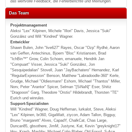
das wertvolle Feedback, die Fehlerberichte und Meinungen.
Das Team
Projektmanagement
Aleksi "Lex" Kilpinen, Michele "Illori" Davis, Jessica "Suki"
González und Will "Kindred" Wagner.
Entwickler
Shawn Bulen, John "live627" Rayes, Oscar "Ozp" Rydhé, Aaron
van Geffen, Antechinus, Bjoern "Bloc" Kristiansen, Brad
"IchBin™" Grow, Colin Schoen, emanuele, Hendrik Jan
"Compuart" Visser, Jessica "Suki" González, Jon
"Sesquipedalian" Stovell, Juan "JayBachatero" Hernandez, Karl
"RegularExpression" Benson, Matthew "Labradoodle-360" Kerle,
Grudge, Michael "Oldiesmann" Eshom, Michael "Thantos" Miller,
Norv, Peter "Arantor" Spicer, Selman "[SiNaN]" Eser, Shitiz
"Dragooon" Garg, Theodore "Orstio" Hildebrandt, Thorsten "TE"
Eurich und winrules.
Support-Spezialisten
Will "Kindred" Wagner, Doug Heffernan, lurkalot, Steve, Aleksi
"Lex" Kilpinen, br360, GigaWatt, ziycon, Adam Tallon, Bigguy,
Bruno "margarett" Alves, CapadY, ChalkCat, Chas Large,
Duncan85, gbsothere, JimM, Justyne, Kat, Kevin "greyknight17"
Hou, Krash, Mashby, Michael Colin Blaber, Old Fossil, S-Ace,